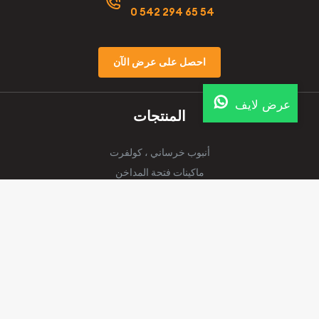
0 542 294 65 54
احصل على عرض الآن
عرض لايف
المنتجات
أنبوب خرساني ، كولفرت
ماكينات فتحة المداخن
آلة فحم حجري
مصنع الخرسانة
Cobble Machine
نحن على الشبكات الاجتماعية